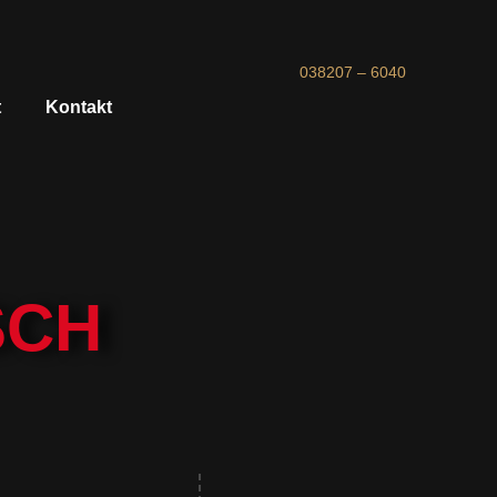
038207 – 6040
t
Kontakt
SCH